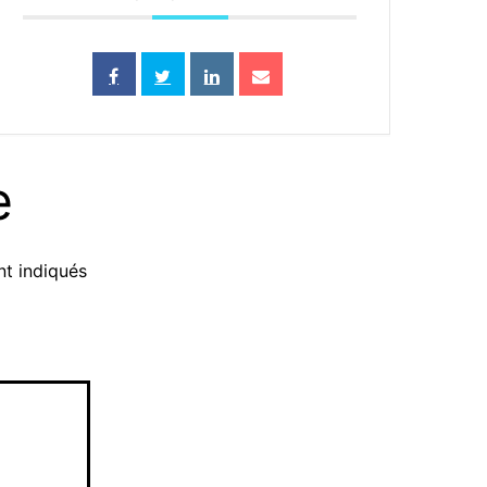
e
nt indiqués