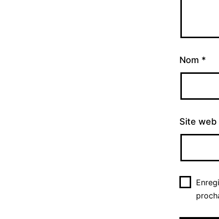
Nom
*
Site web
Enreg
proch