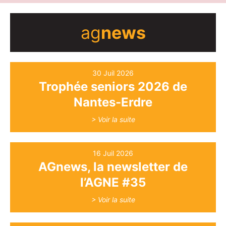
ag
news
30 Juil 2026
Trophée seniors 2026 de
Nantes-Erdre
> Voir la suite
16 Juil 2026
AGnews, la newsletter de
l’AGNE #35
> Voir la suite