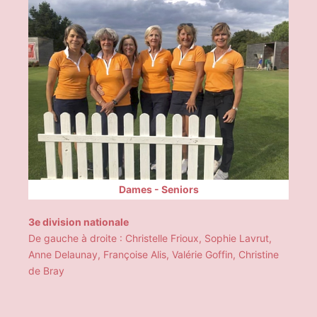
Dames - Seniors
3e division nationale
De gauche à droite : Christelle Frioux, Sophie Lavrut,
Anne Delaunay, Françoise Alis, Valérie Goffin, Christine
de Bray