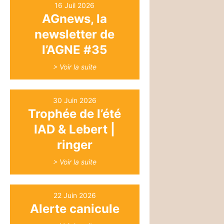
16 Juil 2026
AGnews, la
newsletter de
l’AGNE #35
> Voir la suite
30 Juin 2026
Trophée de l’été
IAD & Lebert |
ringer
> Voir la suite
22 Juin 2026
Alerte canicule