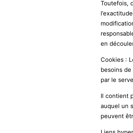
Toutefois, 
l’exactitu
modificatio
responsable
en découler
Cookies : L
besoins de 
par le serv
Il contient
auquel un s
peuvent êtr
Liens hypert