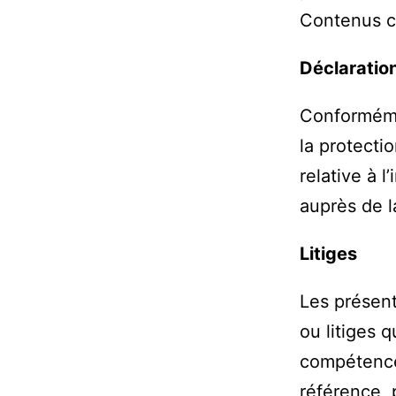
Contenus co
Déclaration
Conformémen
la protecti
relative à l
auprès de l
Litiges
Les présent
ou litiges q
compétence 
référence, 