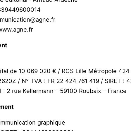
3839449600014
mmunication@agne.fr
 www.agne.fr
ent
ital de 10 069 020 € / RCS Lille Métropole 42
620Z / N° TVA : FR 22 424 761 419 / SIRET :
l : 2 rue Kellermann – 59100 Roubaix – France
ment
communication graphique