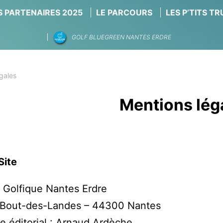
 PARTENAIRES 2025
LE PARCOURS
LES P’TITS T
GOLF BLUEGREEN NANTES ERDRE
gales
Mentions lég
Site
 Golfique Nantes Erdre
Bout-des-Landes – 44300 Nantes
 éditorial : Arnaud Ardèche