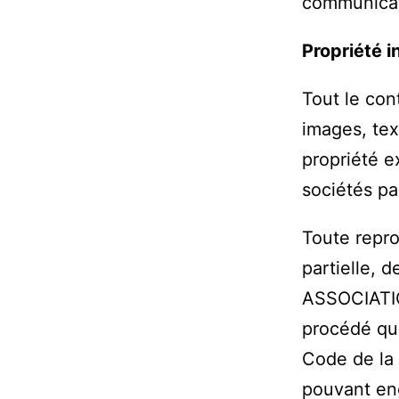
communica
Propriété i
Tout le con
images, tex
propriété e
sociétés pa
Toute repro
partielle, 
ASSOCIATIO
procédé que
Code de la 
pouvant eng