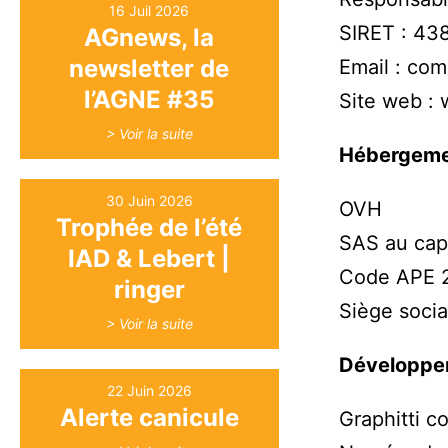
16 Juil 2026
SIRET : 4
AGnews, la
newsletter de
Email : co
l’AGNE #35
Site web :
> Voir la suite
Hébergem
30 Juin 2026
OVH
Trophée de l’été
SAS au cap
IAD & Lebert |
Code APE 2
ringer
Siège socia
> Voir la suite
Développe
22 Juin 2026
Alerte canicule
Graphitti 