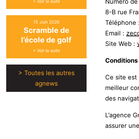
Numéro de
> Voir la suite
8-B rue F
Téléphone 
15 Juin 2026
Scramble de
Email :
zeco
l’école de golf
Site Web :
> Voir la suite
Conditions 
> Toutes les autres
Ce site est
agnews
meilleur co
des navigat
L’agence Gr
assurer une