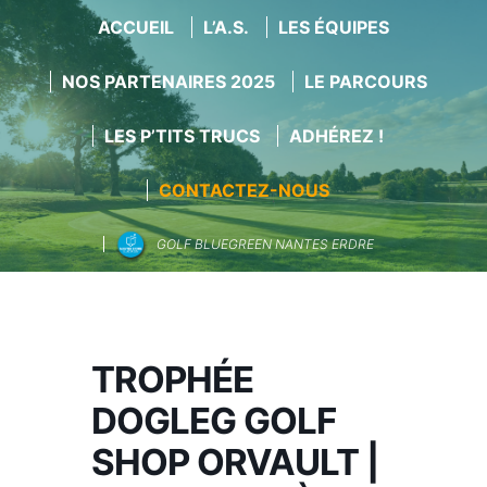
ACCUEIL
L’A.S.
LES ÉQUIPES
NOS PARTENAIRES 2025
LE PARCOURS
LES P’TITS TRUCS
ADHÉREZ !
CONTACTEZ-NOUS
GOLF BLUEGREEN NANTES ERDRE
Aller
au
contenu
TROPHÉE
DOGLEG GOLF
SHOP ORVAULT |