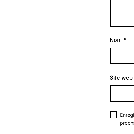
Nom
*
Site web
Enreg
proch