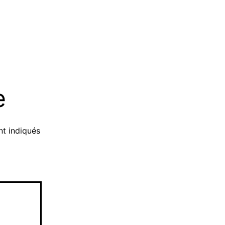
e
nt indiqués