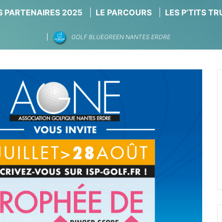
 PARTENAIRES 2025
LE PARCOURS
LES P’TITS T
GOLF BLUEGREEN NANTES ERDRE