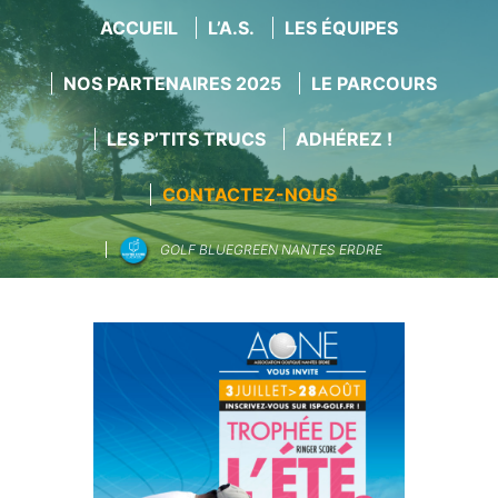
ACCUEIL
L’A.S.
LES ÉQUIPES
NOS PARTENAIRES 2025
LE PARCOURS
LES P’TITS TRUCS
ADHÉREZ !
CONTACTEZ-NOUS
GOLF BLUEGREEN NANTES ERDRE
Aller
au
contenu