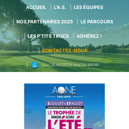
ACCUEIL
L’A.S.
LES ÉQUIPES
NOS PARTENAIRES 2025
LE PARCOURS
LES P’TITS TRUCS
ADHÉREZ !
CONTACTEZ-NOUS
GOLF BLUEGREEN NANTES ERDRE
Aller
au
contenu