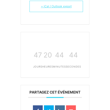
+ iCal / Outlook export
47
20
44
44
JOURS
HEURES
MINUTES
SECONDES
PARTAGEZ CET ÉVÉNEMENT