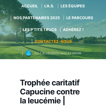
ACCUEIL
L’A.S.
LES ÉQUIPES
NOS PARTENAIRES 2025
LE PARCOURS
LES P’TITS TRUCS
ADHÉREZ !
CONTACTEZ-NOUS
GOLF BLUEGREEN NANTES ERDRE
Aller
au
contenu
Trophée caritatif
Capucine contre
la leucémie |