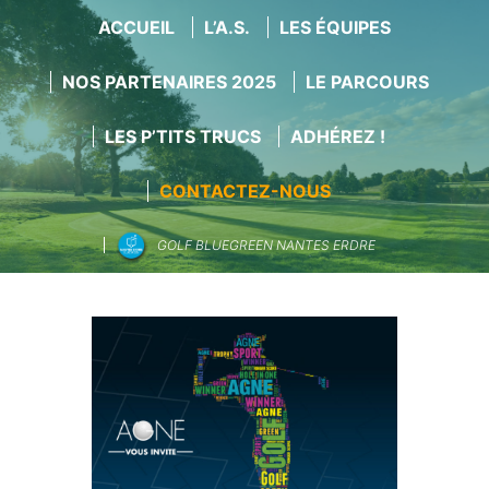
ACCUEIL
L’A.S.
LES ÉQUIPES
NOS PARTENAIRES 2025
LE PARCOURS
LES P’TITS TRUCS
ADHÉREZ !
CONTACTEZ-NOUS
GOLF BLUEGREEN NANTES ERDRE
Aller
au
contenu