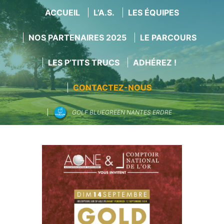
ACCUEIL
L’A.S.
LES ÉQUIPES
NOS PARTENAIRES 2025
LE PARCOURS
LES P’TITS TRUCS
ADHÉREZ !
CONTACTEZ-NOUS
GOLF BLUEGREEN NANTES ERDRE
Aller
au
contenu