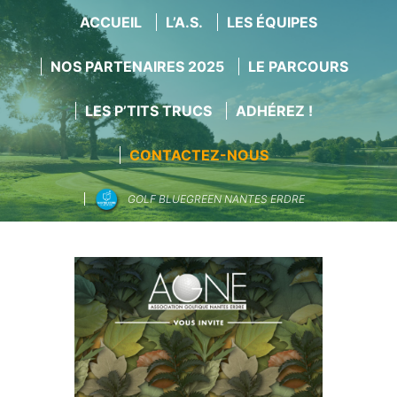
ACCUEIL
L’A.S.
LES ÉQUIPES
NOS PARTENAIRES 2025
LE PARCOURS
LES P’TITS TRUCS
ADHÉREZ !
CONTACTEZ-NOUS
GOLF BLUEGREEN NANTES ERDRE
Aller
au
contenu