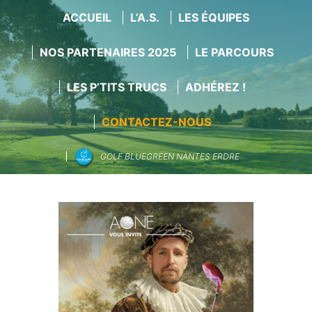
ACCUEIL
L’A.S.
LES ÉQUIPES
NOS PARTENAIRES 2025
LE PARCOURS
LES P’TITS TRUCS
ADHÉREZ !
CONTACTEZ-NOUS
GOLF BLUEGREEN NANTES ERDRE
Aller
au
contenu