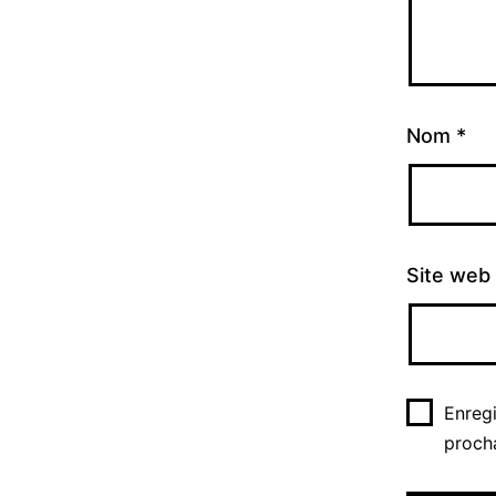
Nom
*
Site web
Enreg
proch