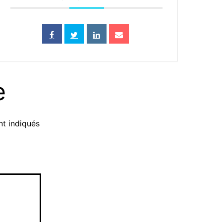
e
nt indiqués