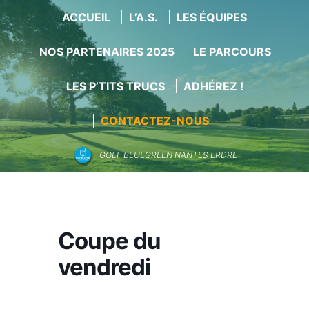
ACCUEIL
L’A.S.
LES ÉQUIPES
NOS PARTENAIRES 2025
LE PARCOURS
LES P’TITS TRUCS
ADHÉREZ !
CONTACTEZ-NOUS
GOLF BLUEGREEN NANTES ERDRE
Aller
au
contenu
Coupe du
vendredi