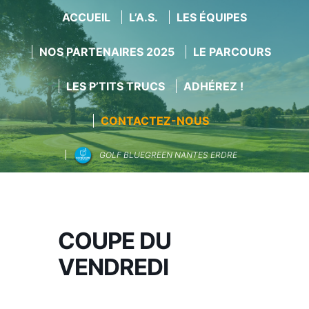
ACCUEIL
L’A.S.
LES ÉQUIPES
NOS PARTENAIRES 2025
LE PARCOURS
LES P’TITS TRUCS
ADHÉREZ !
CONTACTEZ-NOUS
GOLF BLUEGREEN NANTES ERDRE
Aller
au
contenu
COUPE DU
VENDREDI