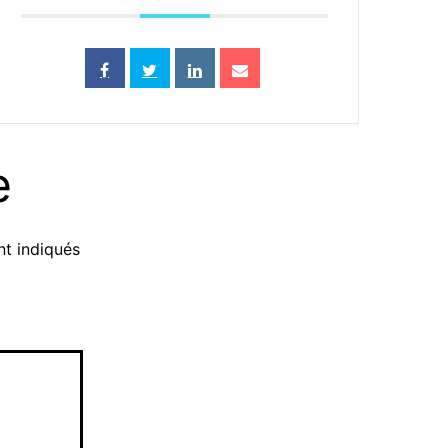
e
nt indiqués