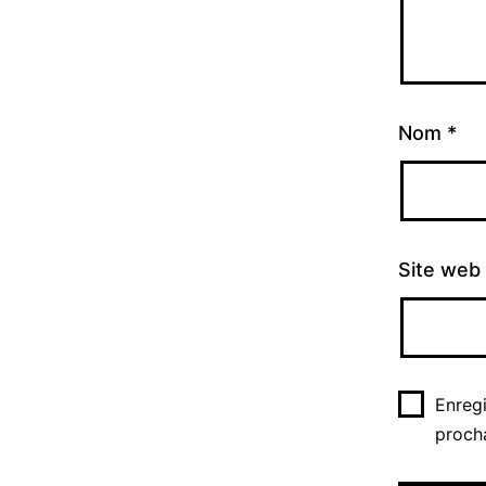
Nom
*
Site web
Enreg
proch