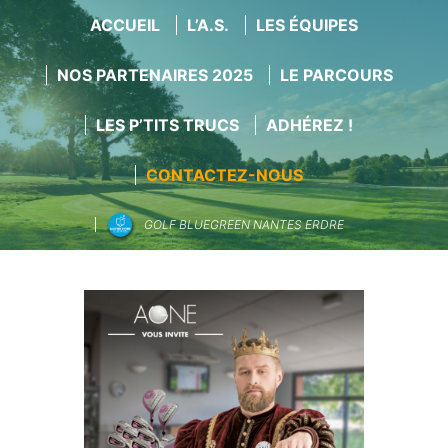
ACCUEIL
L’A.S.
LES ÉQUIPES
NOS PARTENAIRES 2025
LE PARCOURS
LES P’TITS TRUCS
ADHÉREZ !
CONTACTEZ-NOUS
GOLF BLUEGREEN NANTES ERDRE
Aller
au
contenu