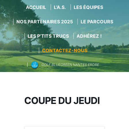
ACCUEIL
L’A.S.
LES ÉQUIPES
NOS PARTENAIRES 2025
LE PARCOURS
LES P’TITS TRUCS
ADHÉREZ !
CONTACTEZ-NOUS
GOLF BLUEGREEN NANTES ERDRE
Aller
au
contenu
COUPE DU JEUDI