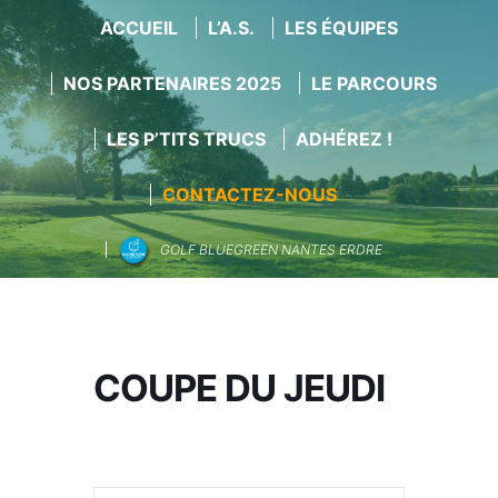
ACCUEIL
L’A.S.
LES ÉQUIPES
NOS PARTENAIRES 2025
LE PARCOURS
LES P’TITS TRUCS
ADHÉREZ !
CONTACTEZ-NOUS
GOLF BLUEGREEN NANTES ERDRE
Aller
au
contenu
COUPE DU JEUDI