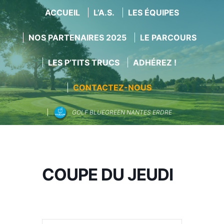
ACCUEIL
L’A.S.
LES ÉQUIPES
NOS PARTENAIRES 2025
LE PARCOURS
LES P’TITS TRUCS
ADHÉREZ !
CONTACTEZ-NOUS
GOLF BLUEGREEN NANTES ERDRE
Aller
au
contenu
COUPE DU JEUDI