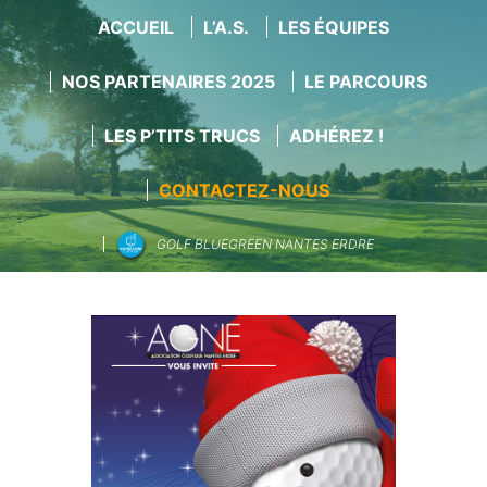
ACCUEIL
L’A.S.
LES ÉQUIPES
NOS PARTENAIRES 2025
LE PARCOURS
LES P’TITS TRUCS
ADHÉREZ !
CONTACTEZ-NOUS
GOLF BLUEGREEN NANTES ERDRE
Aller
au
contenu