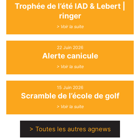
Trophée de l’été IAD & Lebert |
ringer
> Voir la suite
22 Juin 2026
Alerte canicule
> Voir la suite
15 Juin 2026
Scramble de l’école de golf
> Voir la suite
> Toutes les autres agnews