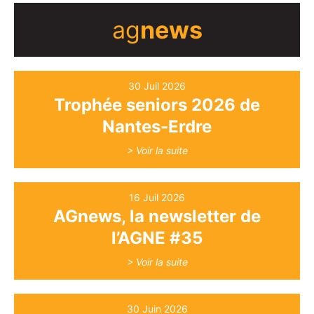
ag
news
30 Juil 2026
Trophée seniors 2026 de
Nantes-Erdre
> Voir la suite
16 Juil 2026
AGnews, la newsletter de
l’AGNE #35
> Voir la suite
30 Juin 2026