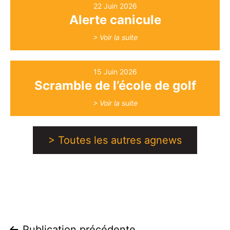
22 Juin 2026
Alerte canicule
> Voir la suite
15 Juin 2026
Scramble de l’école de golf
> Voir la suite
> Toutes les autres agnews
Publication précédente