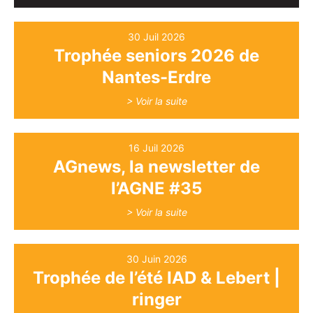
30 Juil 2026
Trophée seniors 2026 de
Nantes-Erdre
> Voir la suite
16 Juil 2026
AGnews, la newsletter de
l’AGNE #35
> Voir la suite
30 Juin 2026
Trophée de l’été IAD & Lebert |
ringer