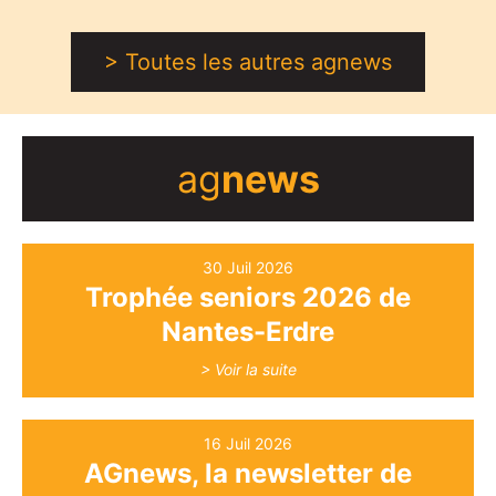
> Toutes les autres agnews
ag
news
30 Juil 2026
Trophée seniors 2026 de
Nantes-Erdre
> Voir la suite
16 Juil 2026
AGnews, la newsletter de