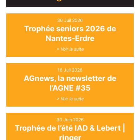
30 Juil 2026
Trophée seniors 2026 de
Nantes-Erdre
> Voir la suite
16 Juil 2026
AGnews, la newsletter de
l’AGNE #35
> Voir la suite
30 Juin 2026
Trophée de l’été IAD & Lebert |
ringer