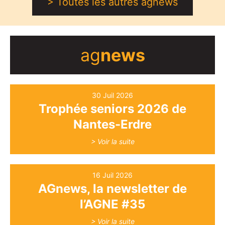
> Toutes les autres agnews
ag
news
30 Juil 2026
Trophée seniors 2026 de
Nantes-Erdre
> Voir la suite
16 Juil 2026
AGnews, la newsletter de
l’AGNE #35
> Voir la suite