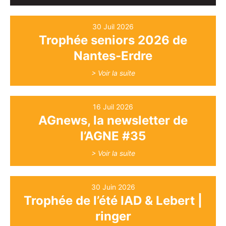
30 Juil 2026
Trophée seniors 2026 de
Nantes-Erdre
> Voir la suite
16 Juil 2026
AGnews, la newsletter de
l’AGNE #35
> Voir la suite
30 Juin 2026
Trophée de l’été IAD & Lebert |
ringer