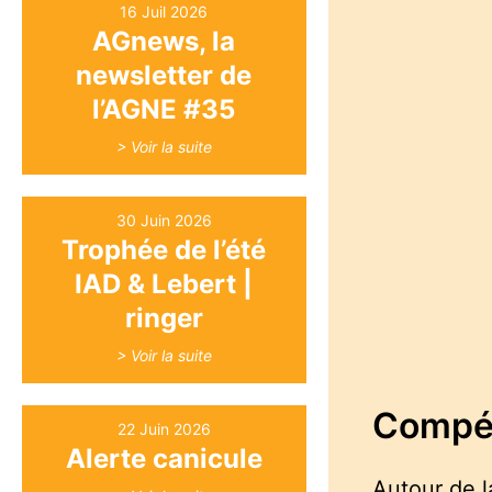
16 Juil 2026
AGnews, la
newsletter de
l’AGNE #35
> Voir la suite
30 Juin 2026
Trophée de l’été
IAD & Lebert |
ringer
> Voir la suite
Compéti
22 Juin 2026
Alerte canicule
Autour de l