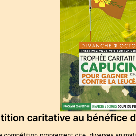
tion caritative au bénéfice d
a compétition proprement dite, diverses animati