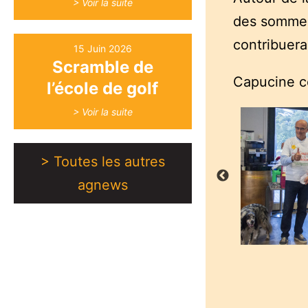
> Voir la suite
des sommes 
contribuera
15 Juin 2026
Scramble de
Capucine c
l’école de golf
> Voir la suite
> Toutes les autres
agnews