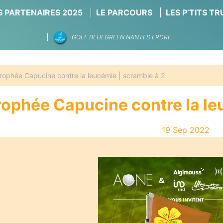
 PARTENAIRES 2025
LE PARCOURS
LES P’TITS T
GOLF BLUEGREEN NANTES ERDRE
rophée Capucine contre la leucémie | scramble à 2
rophée Capucine contre la le
19 Sep 2022